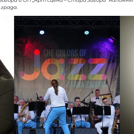
ора и ОП „Арт сцена – Стара Загора“ напомнят,
 града.