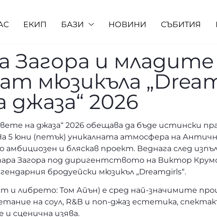
АС
ЕКИП
БАЗИ
НОВИНИ
СЪБИТИЯ
а Загора и младит
т мюзикъла „Dreamg
 джаза“ 2026
ете на джаза“ 2026 обещава да бъде истински пра
а 5 юни (петък) уникалната атмосфера на Античн
но амбициозен и бляскав проект. Веднага след из
ара Загора под диригентството на Виктор Крумов,
ндарния бродуейски мюзикъл „Dreamgirls“.
екст и либрето: Том Айън) е сред най-значимите п
тание на соул, R&B и поп-джаз естетика, спект
и сценична изява.