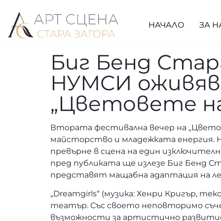
НАЧАЛО
ЗА Н
Биг Бенд Стар
НУМСИ оживява
„Цветовете на
Втората фестивална вечер на „Цветов
майсторство и младежката енергия. Н
превърне в сцена на един изключител
пред публиката ще излезе Биг Бенд Ст
представят мащабна адаптация на леге
„Dreamgirls“ (музика: Хенри Кригър, т
театър. Със своето неповторимо съче
възможности за артистично развитие 