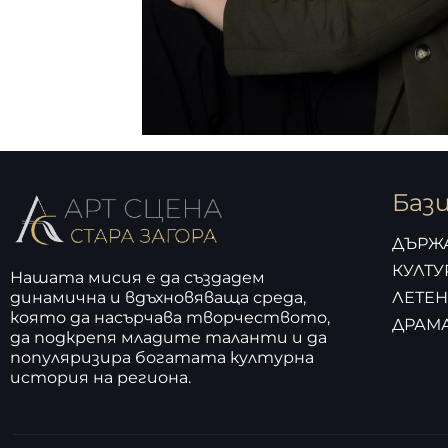
Баз
ДЪРЖ
КУЛТУ
Нашата мисия е да създадем
динамична и вдъхновяваща среда,
ЛЕТЕН
която да насърчава творчеството,
ДРАМА
да подкрепя младите таланти и да
популяризира богатата културна
история на региона.