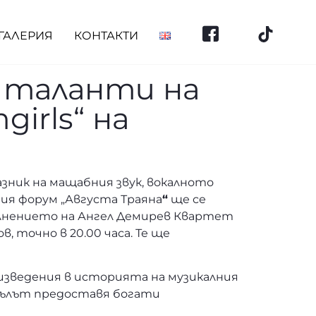
ГАЛЕРИЯ
КОНТАКТИ
е таланти на
irls“ на
зник на мащабния звук, вокалното
ия форум „Августа Траяна
“
ще се
пълнението на Ангел Демирев Квартет
 точно в 20.00 часа. Те ще
роизведения в историята на музикалния
акълът предоставя богати