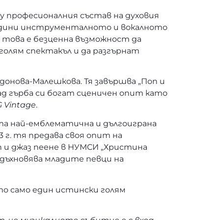
у професионалния състав на духовия
едини инструменталното и вокалното
а това е безценна възможност да
голям спектакъл и да разгърнат
донова-Малешкова. Тя завършва „Поп и
 зад гърба си богат сценичен опит като
 Vintage
.
та най-емблематична и дългоиграна
 г. тя предава своя опит на
п и джаз пеене в НУМСИ „Христина
 вдъхновява младите певци на
ято само един истински голям