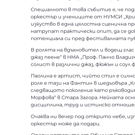
Специалното в това събитие е, че по
оркестър и учениците от НУМСИ „Хри
изкуство в една цялостна сценична пр
натрупат практически опит, да се док
потенциала си пред фестивалната пуб
В ролята на вдъхновител и водещ глас
джаз пеене“ в НМА „Проф. Панчо Владиг
солист в различни джаз, фюжън и соул
Паолина е артист, чийто стил е силн
роля е тази на Фантин в шедьовъра „К
следващото поколение като ръководите
Морфова“ в Стара Загора. Нейната осно
дисциплина, труд и истинско отноше
Очаква ни вечер под открито небе, из
оркестър може да подари.