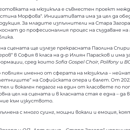
дготовката на мюзикъла е съвместен проект межд
стина Морфова“. Инициативата има за цел да об
одукция. За младите изпълнители на Стара Загор
оснат до професионалния процес на създаване на 
лика.
 на сцената ще излезе прекрасната Паолина Спири
еров“ в София в класа на д-р Илиян Парасков и има
 формации, сред които
Sofia Gospel Choir
,
Polifony
и
BG
о повлиян именно от сферата на мюзикъла – нейна
летниците“ на Софийската опера и балет. От 2023
л и вокален педагог на един от класовете по по
вна цел на сцената и в класната стая е една – да
ние към изкуството.
пълнена с много суинг, мощни вокали и емоция, ко