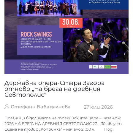
Държавна опера-Стара Загора
отново „На брега на древния
Севтополис“
Стефани Бабадалиева
27 юли 2026
Празници в долината на тракийските царе – Казанлък
2026 НА БРЕГА НА ДРЕВНИЯ СЕВТОПОЛИС 27 – 30 август
Сцена на язовир „Копринка“ – начало 21.00 ч. Под