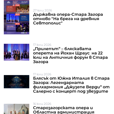
27 юли 2026
Държавна опера-Стара Загора
отново "На брега на древния
Севтополис"
17 юли 2026
„Прилепът“ – бляскавата
оперета на Йохан Щраус на 22
юли на Античния форум в Стара
Загорa
17 юли 2026
Блясък от Южна Италия в Стара
Загора: Легендарната
филхармония „Джузепе Верди“ от
Салерно с концерт под звездите
16 юли 2026
Старозагорската опера и
Областна администрация