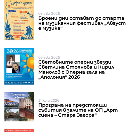
05 авг. 2026
Броени дни остават до старта
на музикалния фестивал „Август
е музика“
05 авг. 2026
Световните оперни звезди
Светлина Стоянова и Кирил
Манолов с Оперна гала на
„Аполония“ 2026
31 юли 2026
Програма на предстоящи
събития в залите на ОП „Арт
сцена – Стара Загора“