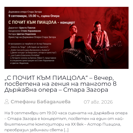
„С ПОЧИТ КЪМ ПИАЦОЛА“ – вечер,
посветена на гения на тангото в
Държавна опера – Стара Загора
Стефани Бабадалиева
07 авг. 2026
На 9 септември от 19.00 часа сцената на Държавна опера
– Стара Загора е концертът, посветен на един от най-
влиятелните композитори на ХХ век – Астор Пиацола,
преобразил завинаги света […]