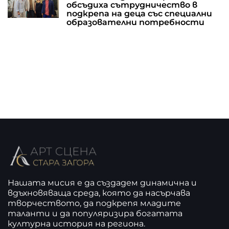
обсъдиха сътрудничество в
подкрепа на деца със специални
образователни потребности
Нашата мисия е да създадем динамична и
вдъхновяваща среда, която да насърчава
творчеството, да подкрепя младите
таланти и да популяризира богатата
културна история на региона.