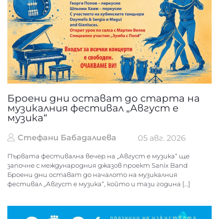
Броени дни остават до старта на
музикалния фестивал „Август е
музика“
Стефани Бабадалиева
05 авг. 2026
Първата фестивална вечер на „Август е музика“ ще
започне с международния джазов проект Sanix Band
Броени дни остават до началото на музикалния
фестивал „Август е музика“, който и тази година […]