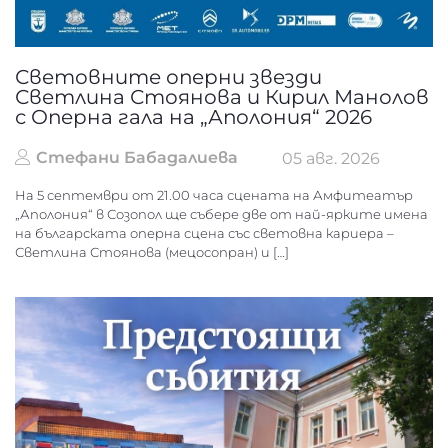
Световните оперни звезди
Светлина Стоянова и Кирил Манолов
с Оперна гала на „Аполония“ 2026
Стефани Бабадалиева
05 авг. 2026
На 5 септември от 21.00 часа сцената на Амфитеатър
„Аполония“ в Созопол ще събере две от най-ярките имена
на българската оперна сцена със световна кариера –
Светлина Стоянова (мецосопран) и […]