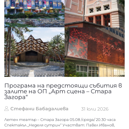
Програма на предстоящи събития в
залите на ОП „Арт сцена – Стара
Загора“
Стефани Бабадалиева
31 юли 2026
Летен театър – Стара Загора 05.08 /сряда/ 20.30 часа
Спектакъл „Неделя сутрин“ Участват: Павел Иванов,