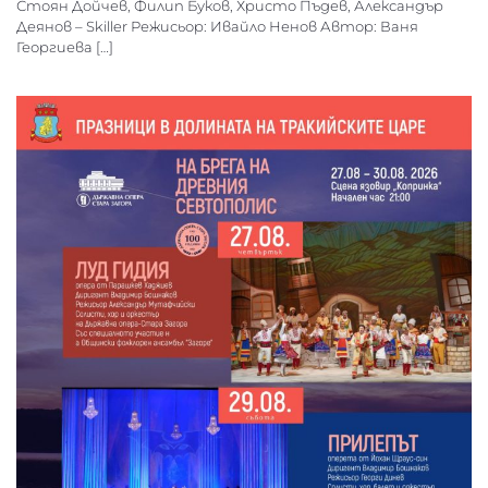
Стоян Дойчев, Филип Буков, Христо Пъдев, Александър
Деянов – Skiller Режисьор: Ивайло Ненов Автор: Ваня
Георгиева […]