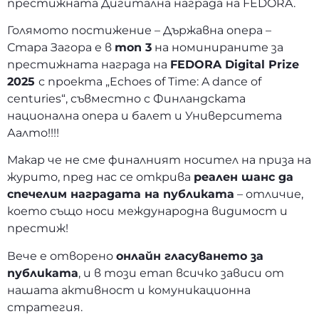
престижната Дигитална награда на FEDORA.
Голямото постижение – Държавна опера –
Стара Загора е в
топ 3
на номинираните за
престижната награда на
FEDORA Digital Prize
2025
с проекта „Echoes of Time: A dance of
centuries“, съвместно с Финландската
национална опера и балет и Университета
Аалто!!!!
Макар че не сме финалният носител на приза на
журито, пред нас се открива
реален шанс да
спечелим наградата на публиката
– отличие,
което също носи международна видимост и
престиж!
Вече е отворено
онлайн гласуването за
публиката
, и в този етап всичко зависи от
нашата активност и комуникационна
стратегия.