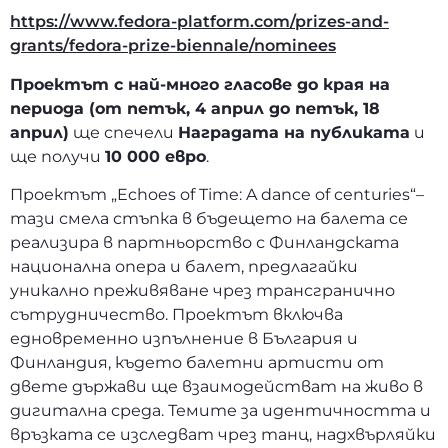
https://www.fedora-platform.com/prizes-and-
grants/fedora-prize-biennale/nominees
Проектът с най-много гласове до края на
периода (от петък, 4 април до петък, 18
април)
ще спечели
Наградата на публиката
и
ще получи
10 000 евро
.
Проектът „Echoes of Time: A dance of centuries“–
тази смела стъпка в бъдещето на балета се
реализира в партньорство с Финландската
национална опера и балет, предлагайки
уникално преживяване чрез трансгранично
сътрудничество. Проектът включва
едновременнo изпълнениe в България и
Финландия, където балетни артисти от
двете държави ще взаимодействат на живо в
дигитална среда. Темите за идентичността и
връзката се изследват чрез танц, надхвърляйки