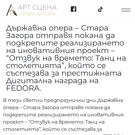
Държавна опера – Стара
Загора отправя покана да
подкрепите реализирането
на иновативния проект –
“Отзвук на времето: Танц на
столетията”, който се
състезава за престижната
Дигитална награда на
FEDORA.
В тези светли предпразнични дни Държавна
опера – Стара Загора отправя покана да
подкрепите реализирането на иновативния
проект – “Отзвук на времето: Танц на
столетията”, който се състезава за