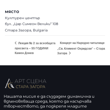
МЯСТО
Културен център
бул. „Цар Симеон Велики“ 108
Стара Загора
,
Bulgaria
Концерт на Народно читалище
Лекция № 2 за всеобщата
просвета – 55 ГОДИНИ
„Св. Климент Охридски“ – Стара
Камен Донев
Загора
Нашата мисия е да създадем динамична и
вдъхновяваща среда, която да насърчава
творчеството, да подкрепя младите