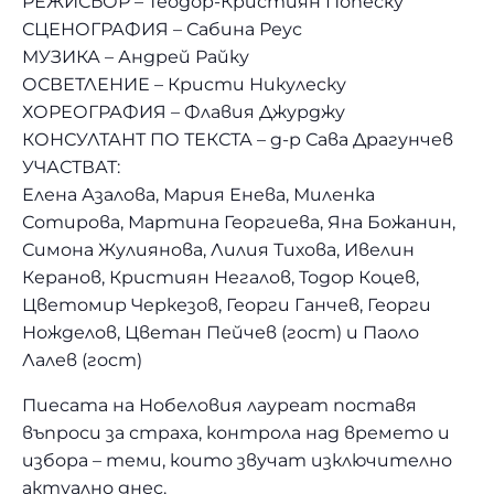
РЕЖИСЬОР – Теодор-Кристиян Попеску
СЦЕНОГРАФИЯ – Сабина Реус
МУЗИКА – Андрей Райку
ОСВЕТЛЕНИЕ – Кристи Никулеску
ХОРЕОГРАФИЯ – Флавия Джурджу
КОНСУЛТАНТ ПО ТЕКСТА – д-р Сава Драгунчев
УЧАСТВАТ:
Елена Азалова, Мария Енева, Миленка
Сотирова, Мартина Георгиева, Яна Божанин,
Симона Жулиянова, Лилия Тихова, Ивелин
Керанов, Кристиян Негалов, Тодор Коцев,
Цветомир Черкезов, Георги Ганчев, Георги
Ножделов, Цветан Пейчев (гост) и Паоло
Лалев (гост)
Пиесата на Нобеловия лауреат поставя
въпроси за страха, контрола над времето и
избора – теми, които звучат изключително
актуално днес.