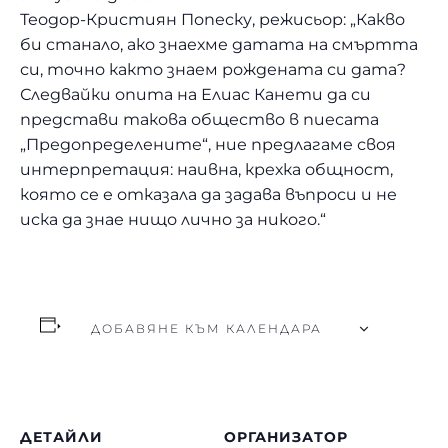
Теодор-Кристиян Попеску, режисьор: „Какво
би станало, ако знаехме датата на смъртта
си, точно както знаем рождената си дата?
Следвайки опита на Елиас Канети да си
представи такова общество в пиесата
„Предопределените“, ние предлагаме своя
интерпретация: наивна, крехка общност,
която се е отказала да задава въпроси и не
иска да знае нищо лично за никого.“
ДОБАВЯНЕ КЪМ КАЛЕНДАРА
ДЕТАЙЛИ
ОРГАНИЗАТОР