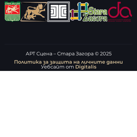
АРТ Сцена – Стара Загора © 2025
Политика за защита на личните данни
Уебсайт от
Digitalis