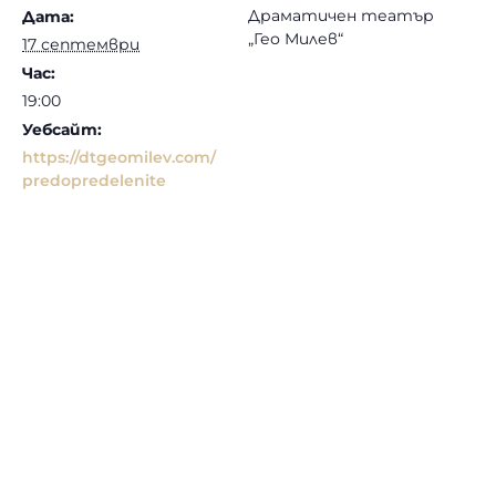
Драматичен театър
Дата:
„Гео Милев“
17 септември
Час:
19:00
Уебсайт:
https://dtgeomilev.com/
predopredelenite