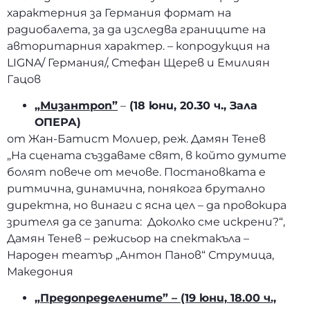
характерния за Германия формат на
радиобалета, за да изследва границите на
авторитарния характер. – копродукция на
LIGNA/ Германия/, Стефан Щерев и Емилиян
Гацов
„Мизантроп”
–
(18 юни, 20.30 ч., Зала
ОПЕРА)
от Жан-Батист Молиер, реж. Дамян Тенев
„На сцената създаваме свят, в който думите
болят повече от мечове. Постановката е
ритмична, динамична, понякога брутално
директна, но винаги с ясна цел – да провокира
зрителя да се запита: Доколко сме искрени?“,
Дамян Тенев – режисьор на спектакъла –
Народен театър „Антон Панов“ Струмица,
Македония
„Предопределените” – (19 юни, 18.00 ч.,