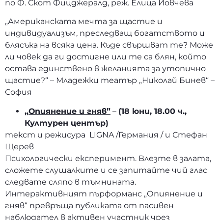
по Ф. Скот Фицджералд, реж. Елица Йовчева
„Американската мечта за щастие и
индивидуализъм, преследващ богатството и
блясъка на всяка цена. Къде свършват те? Може
ли човек да ги достигне или те са блян, който
остава единствено в желанията за утопично
щастие?“ – Младежки театър „Николай Бинев“ –
София
„Опиянение и гняв”
–
(18 юни, 18.00 ч.,
Културен център)
текст и режисура LIGNA /Германия / и Стефан
Щерев
Психологически експеримент. Влезте в залата,
сложете слушалките и се запитайте чий глас
следвате сляпо в тъмнината.
Интерактивният пърформанс „Опиянение и
гняв“ превръща публиката от пасивен
наблюдател в активен участник чрез