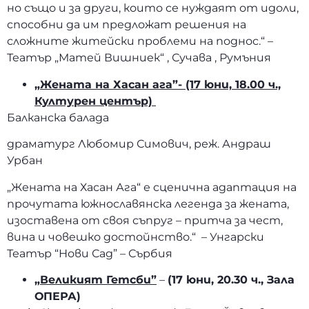
но също и за други, които се нуждаят от идоли,
способни да им предложат решения на
сложните житейски проблеми на поднос.“ –
Театър „Матей Вишниек“ , Сучава , Румъния
„Жената на Хасан ага”- (17 юни, 18.00 ч.,
Културен център)
Балканска балада
драматург Любомир Симович, реж. Андраш
Урбан
„Жената на Хасан Ага“ е сценична адаптация на
прочутата южнославянска легенда за жената,
изоставена от своя съпруг – притча за чест,
вина и човешко достойнство.“ – Унгарски
Театър “Нови Сад” – Сърбия
„Великият Гетсби”
–
(17 юни, 20.30 ч., Зала
ОПЕРА)