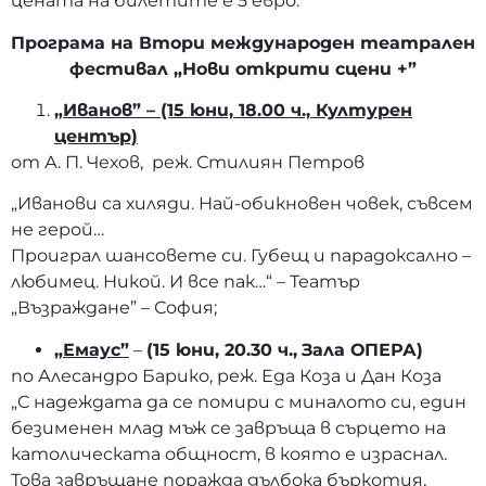
цената на билетите е 5 евро.
Програма на Втори международен театрален
фестивал „Нови открити сцени +”
„Иванов” – (15 юни, 18.00 ч., Културен
център)
от А. П. Чехов, реж. Стилиян Петров
„Иванови са хиляди. Най-обикновен човек, съвсем
не герой…
Проиграл шансовете си. Губещ и парадоксално –
любимец. Никой. И все пак…“ – Театър
„Възраждане” – София;
„Емаус”
–
(15 юни, 20.30 ч.,
Зала ОПЕРА)
по Алесандро Барико, реж. Еда Коза и Дан Коза
„С надеждата да се помири с миналото си, един
безименен млад мъж се завръща в сърцето на
католическата общност, в която е израснал.
Това завръщане поражда дълбока бъркотия,