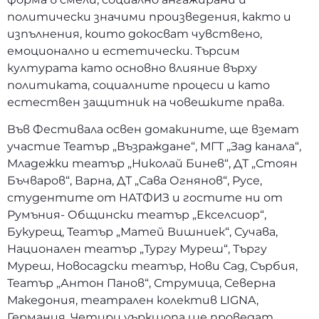
политически значими произведения, както и
изпълнения, които докосват чувствено,
емоционално и естетически. Търсим
културата като основно влияние върху
политиката, социалните процеси и като
естествен защитник на човешките права.
Във Фестивала освен домакините, ще вземат
участие Театър „Възраждане“, МГТ „Зад канала“,
Младежки театър „Николай Бинев“, ДТ „Стоян
Бъчваров“, Варна, ДТ „Сава Огнянов“, Русе,
студентите от НАТФИЗ и гостите ни от
Румъния- Общински театър „Екселсиор“,
Букурещ, Театър „Матей Вишниек“, Сучава,
Национален театър „Тургу Муреш“, Търгу
Муреш, Новосадски театър, Нови Сад, Сърбия,
Театър „Антон Панов“, Струмица, Северна
Македония, театрален колектив LIGNA,
Германия. Четири уъркшопа ще проведат