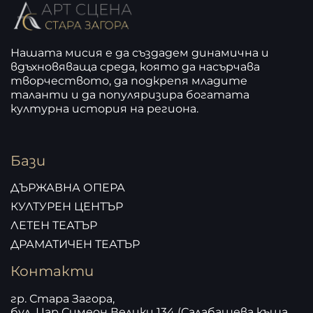
Нашата мисия е да създадем динамична и
вдъхновяваща среда, която да насърчава
творчеството, да подкрепя младите
таланти и да популяризира богатата
културна история на региона.
Бази
ДЪРЖАВНА ОПЕРА
КУЛТУРЕН ЦЕНТЪР
ЛЕТЕН ТЕАТЪР
ДРАМАТИЧЕН ТЕАТЪР
Контакти
гр. Стара Загора,
бул. Цар Симеон Велики 134 (Салабашева къща