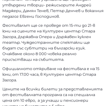
утвърдени творци- режисьорите Андрей
Маджери, Дамян Тенев, Петър Денчев и вокалния
педагог Евгени Господинов.
Фестивалът ще се проведе от 15-ти до 21-в
юни на сцените на Културен център Стара
Загора, Държавна Опера и Държавен куклен
театър. Чуждестранните спектакли ще
бъдат със субтитри на български език.
Очакваме около 8 000 човека реално
присъстващи на събитията.
Официалното откриване на фестивала е на 15
юни, от 17.00 часа, в Културен център Стара
Загора.
Цените на всички билети за представленията
от фестивалната програма са на специална
цена от 10 евро, а за учащи и пенсионери