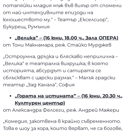
потапяйки младия мъж във вихър от спомени
от най-интензивните епизоди на
юношеството му.“ – Театър „Екселсиор“,
Букурещ, Румъния
„Велика” – (16 юни, 18.00 ч., Зала ОПЕРА)
от Тони Макнамара, реж. Стайко Мурджев
„Остроумна, дръзка и бляскаво неприлична –
„Велика“ е театрална вихрушка, в която
историята, абсурдът и сатирата се
сблъскват с царски размах.“ – Малък градски
театър „Зад Канала“, София
„Гората на истината” – (16 юни, 20.30 ч.,
Културен център)
от Александра Фелсеги, реж. Андрей Мажери
„Комедия, закотвена в крайно съвременното.
Това е шоу за хора, които вярват, че са богове,