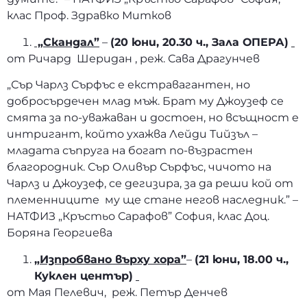
клас Проф. Здравко Митков
„Скандал”
–
(20 юни, 20.30 ч., Зала ОПЕРА)
от Ричард Шеридан , реж. Сава Драгунчев
„Сър Чарлз Сърфъс е екстравагантен, но
добросърдечен млад мъж. Брат му Джоузеф се
смята за по-уважаван и достоен, но всъщност е
интригант, който ухажва Лейди Тийзъл –
младата съпруга на богат по-възрастен
благородник. Сър Оливър Сърфъс, чичото на
Чарлз и Джоузеф, се дегизира, за да реши кой от
племенниците му ще стане негов наследник.” –
НАТФИЗ „Кръстьо Сарафов” София, клас Доц.
Боряна Георгиева
„Изпробвано върху хора”
–
(21 юни, 18.00 ч.,
Куклен център)
от Мая Пелевич, реж. Петър Денчев