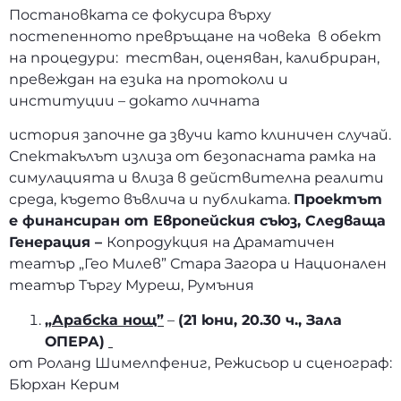
Постановката се фокусира върху
постепенното превръщане на човека в обект
на процедури: тестван, оценяван, калибриран,
превеждан на езика на протоколи и
институции – докато личната
история започне да звучи като клиничен случай.
Спектакълът излиза от безопасната рамка на
симулацията и влиза в действителна реалити
среда, където въвлича и публиката.
Проектът
е финансиран от Европейския съюз, Следваща
Генерация –
Копродукция на Драматичен
театър „Гео Милев” Стара Загора и Национален
театър Търгу Муреш, Румъния
„Арабска нощ”
–
(21 юни, 20.30 ч., Зала
ОПЕРА)
от Роланд Шимелпфениг, Режисьор и сценограф:
Бюрхан Керим