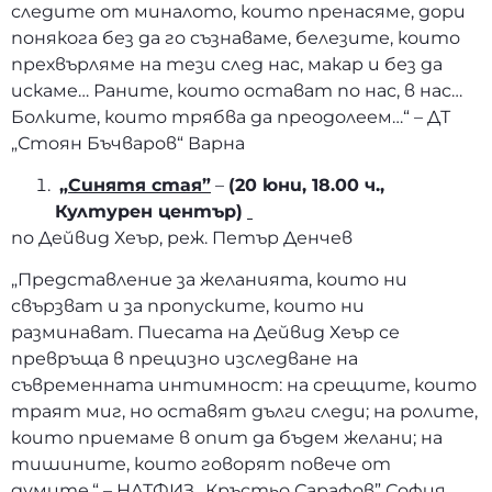
следите от миналото, които пренасяме, дори
понякога без да го съзнаваме, белезите, които
прехвърляме на тези след нас, макар и без да
искаме… Раните, които остават по нас, в нас…
Болките, които трябва да преодолеем…“ – ДТ
„Стоян Бъчваров“ Варна
„Синятя стая”
–
(20 юни, 18.00 ч.,
Културен център)
по Дейвид Хеър, реж. Петър Денчев
„Представление за желанията, които ни
свързват и за пропуските, които ни
разминават. Пиесата на Дейвид Хеър се
превръща в прецизно изследване на
съвременната интимност: на срещите, които
траят миг, но оставят дълги следи; на ролите,
които приемаме в опит да бъдем желани; на
тишините, които говорят повече от
думите.“ – НАТФИЗ „Кръстьо Сарафов” София,