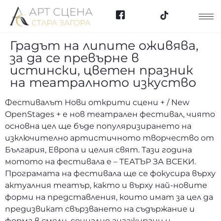
Градът на липите оживява,
за да се превърне в
истински, цветен празник
на театралното изкуство
Фестивалът Нови открити сцени + / New
OpenStages + е нов театрален фестивал, чиято
основна цел ще бъде популяризирането на
изключително артистичното творчество от
България, Европа и целия свят. Тази година
мотото на фестивала е – ТЕАТЪР ЗА ВСЕКИ.
Програмата на фестивала ще се фокусира върху
актуалния театър, както и върху най-новите
форми на представления, които имат за цел да
предизвикат свързването на съдържание и
форма в смели, социално ангажирани и