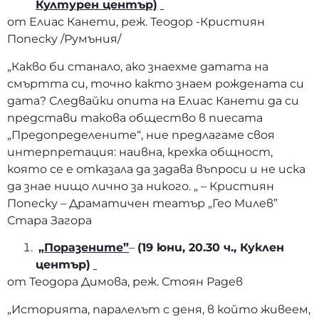
Културен център)
от Елиас Канети, реж. Теодор -Кристиян
Попеску /Румъния/
„Какво би станало, ако знаехме датата на
смъртта си, точно както знаем рождената си
дата? Следвайки опита на Елиас Канети да си
представи такова общество в пиесата
„Предопределените“, ние предлагаме своя
интерпретация: наивна, крехка общност,
която се е отказала да задава въпроси и не иска
да знае нищо лично за никого. „ – Кристиян
Попеску – Драматичен театър „Гео Милев”
Стара Загора
„Поразените”
–
(19 юни, 20.30 ч., Куклен
център)
от Теодора Димова, реж. Стоян Радев
„Историята, паралелът с деня, в който живеем,