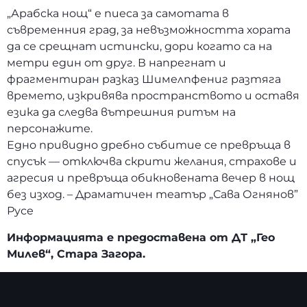
„Арабска нощ“ е пиеса за самотата в
съвременния град, за невъзможността хората
да се срещнат истински, дори когато са на
метри един от друг. В напрегнат и
фрагментиран разказ Шимелпфениг разтяга
времето, изкривява пространството и оставя
езика да следва вътрешния ритъм на
персонажите.
Едно привидно дребно събитие се превръща в
спусък — отключва скрити желания, страхове и
агресия и превръща обикновената вечер в нощ
без изход. – Драматичен театър „Сава Огнянов”
Русе
Информацията е предоставена от ДТ „Гео
Милев“, Стара Загора.