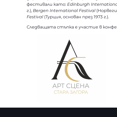
фестивали като:
Edinburgh Internationa
г.),
Bergen International Festival
(Норвегия
Festival
(Турция, основан през 1973 г.).
Следващата стъпка е участие в конфер