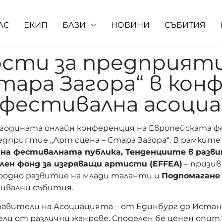
АС
ЕКИП
БАЗИ
НОВИНИ
СЪБИТИЯ
ости за предприят
тара Загора“ в кон
фестивална асоци
 за годината онлайн конференция на Европейската 
едприятие „Арт сцена – Стара Загора“. В рамкит
 на фестивалната публика, Тенденциите в разв
лен фонд за изгряващи артисти (EFFEA)
– призив
родно развитие на млади таланти и
Подпомагане
ивални събития.
тавители на Асоциацията – от Единбург до Иста
ли от различни жанрове. Споделен бе ценен опит