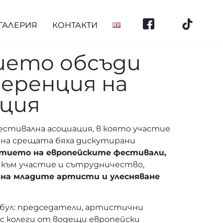
ГАЛЕРИЯ
КОНТАКТИ
ието обсъди
ференция на
ация
фестивална асоциация, в която участие
е на срещата бяха дискутирани
итието на европейските фестивали,
 към участие и сътрудничество,
 на младите артисти и улесняване
нбул: председатели, артистични
 с колеги от водещи европейски