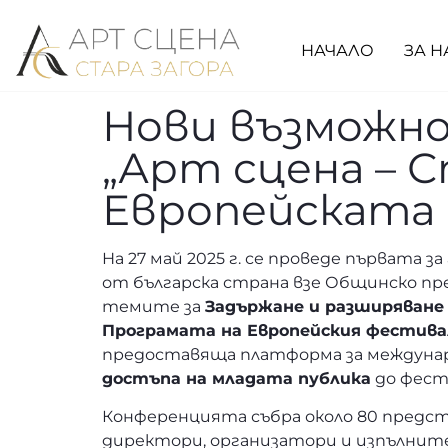
НАЧАЛО
ЗА Н
Нови възможн
„Арт сцена – С
Европейската 
На 27 май 2025 г. се проведе първата
от българска страна взе Общинско пр
темите за
Задържане и разширяване
Програмата на Европейския фестива
предоставяща платформа за междуна
достъпа на младата публика
до фест
Конференцията събра около 80 предс
директори, организатори и изпълните