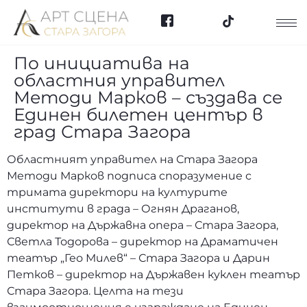
По инициатива на
областния управител
Методи Марков – създава се
Единен билетен център в
град Стара Загора
Областният управител на Стара Загора
Методи Марков подписа споразумение с
тримата директори на културите
институти в града – Огнян Драганов,
директор на Държавна опера – Стара Загора,
Светла Тодорова – директор на Драматичен
театър „Гео Милев“ – Стара Загора и Дарин
Петков – директор на Държавен куклен театър
Стара Загора. Целта на тези