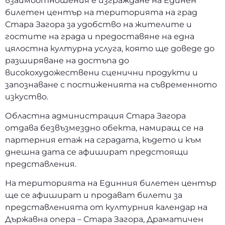
взаимоотношения е изграждане на Единен
билетен център на територията на град
Стара Загора за удобство на жителите и
гостите на града и предоставяне на една
цялостна културна услуга, която ще доведе до
разширяване на достъпа до
високохудожествени сценични продукти и
запознаване с постиженията на съвременното
изкуство.
Областна администрация Стара Загора
отдава безвъзмездно обекта, намиращ се на
партерния етаж на сградата, където и към
днешна дата се афишират предстоящи
представления.
На територията на Единния билетен център
ще се афишират и продават билети за
представленията от културния календар на
Държавна опера – Стара Загора, Драматичен