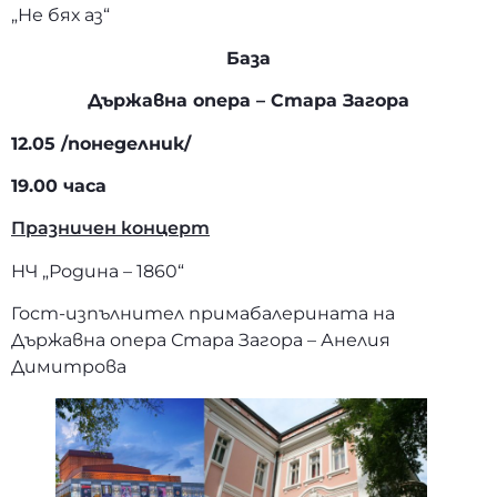
„Не бях аз“
База
Държавна опера – Стара Загора
12.05 /понеделник/
19.00 часа
Празничен концерт
НЧ „Родина – 1860“
Гост-изпълнител примабалерината на
Държавна опера Стара Загора – Анелия
Димитрова