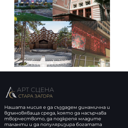
Нашата мисия е да създадем динамична и
вдъхновяваща среда, която да насърчава
творчеството, да подкрепя младите
таланти и да популяризира богатата