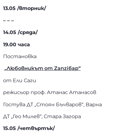
13.05 /вторник/
– – –
14.05 /сряда/
19.00 часа
Постановка
„Любовникът от Zanziбар“
от Ели Саги
режисьор проф. Атанас Атанасов
Гостува ДТ „Стоян Бъчваров“, Варна
ДТ „Гео Милев“, Стара Загора
15.05 /четвъртък/