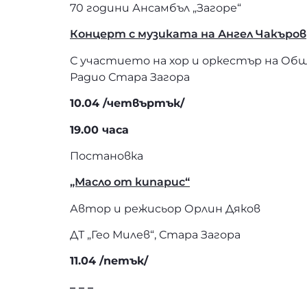
70 години Ансамбъл „Загоре“
Концерт с музиката на Ангел Чакъров
С участието на хор и оркестър на Общи
Радио Стара Загора
10.04 /четвъртък/
19.00 часа
Постановка
„Масло от кипарис“
Автор и режисьор Орлин Дяков
ДТ „Гео Милев“, Стара Загора
11.04 /петък/
– – –