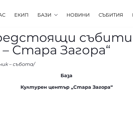
АС
ЕКИП
БАЗИ
НОВИНИ
СЪБИТИЯ
редстоящи събития
 – Стара Загора“
лник – събота/
База
Културен център „Стара Загора“