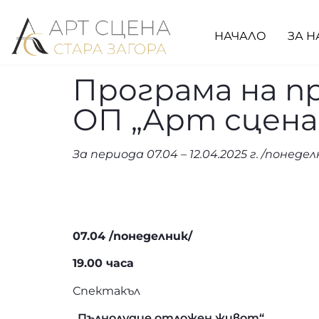
НАЧАЛО
ЗА Н
Програма на п
ОП „Арт сцена
За периода 07.04 – 12.04.2025 г. /понеде
07.04 /понеделник/
19.00 часа
Спектакъл
„Пълнолудие отложен живот“