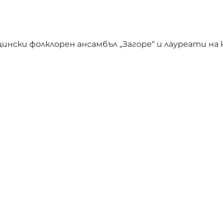
нски фолклорен ансамбъл „Загоре“ и лауреати на к