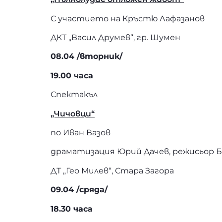
С участието на Кръстю Лафазанов
ДКТ „Васил Друмев“, гр. Шумен
08.04 /вторник/
19.00 часа
Спектакъл
„Чичовци“
по Иван Вазов
драматизация Юрий Дачев, режисьор Б
ДТ „Гео Милев“, Стара Загора
09.04 /сряда/
18.30 часа