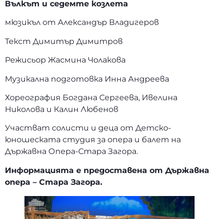
Вълкът и седемте козлета
мюзикъл от Александър Владигеров
Текст Димитър Димитров
Режисьор Жасмина Чолакова
Музикална подготовка Инна Андреева
Хореография Богдана Сергеева, Ивелина
Николова и Калин Любенов
Участват солисти и деца от Детско-
юношеската студия за опера и балет на
Държавна Опера-Стара Загора.
Информацията е предоставена от Държавна
опера – Стара Загора.