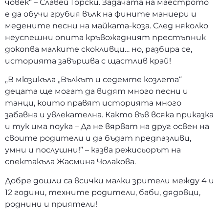
човек“ – Славей Горски. Задачата на маестрото
е да обучи грубия вълк на фините маниери и
медените песни на майката-коза. След няколко
неуспешни опита кръвожадният престъпник
докопва малките скокливци… но, разбира се,
историята завършва с щастлив край!
„В мюзикъла „Вълкът и седемте козлета“
децата ще могат да видят много песни и
танци, които правят историята много
забавна и увлекателна. Както във всяка приказка
и тук има поука – Да не вярват на друг освен на
своите родители и да бъдат предпазливи,
умни и послушни!” – казва режисьорът на
спектакъла Жасмина Чолакова.
Добре дошли са всички малки зрители между 4 и
12 години, техните родители, баби, дядовци,
роднини и приятели!