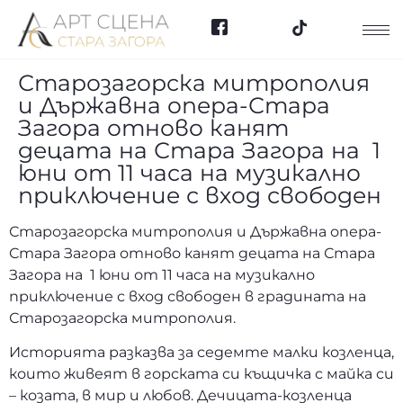
Старозагорска митрополия
и Държавна опера-Стара
Загора отново канят
децата на Стара Загора на 1
юни от 11 часа на музикално
приключение с вход свободен
Старозагорска митрополия и Държавна опера-
Стара Загора отново канят децата на Стара
Загора на 1 юни от 11 часа на музикално
приключение с вход свободен в градината на
Старозагорска митрополия.
Историята разказва за седемте малки козленца,
които живеят в горската си къщичка с майка си
– козата, в мир и любов. Дечицата-козленца