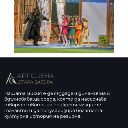
Нашата мисия е да създадем динамична и
вдъхновяваща среда, която да насърчава
творчеството, да подкрепя младите
таланти и да популяризира богатата
културна история на региона.