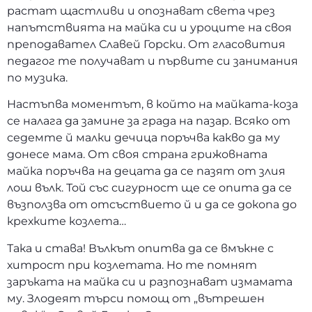
растат щастливи и опознават света чрез
напътствията на майка си и уроците на своя
преподавател Славей Горски. От гласовития
педагог те получават и първите си занимания
по музика.
Настъпва моментът, в който на майката-коза
се налага да замине за града на пазар. Всяко от
седемте й малки дечица поръчва какво да му
донесе мама. От своя страна грижовната
майка поръчва на децата да се пазят от злия
лош вълк. Той със сигурност ще се опита да се
възползва от отсъствието й и да се докопа до
крехките козлета…
Така и става! Вълкът опитва да се вмъкне с
хитрост при козлетата. Но те помнят
заръката на майка си и разпознават измамата
му. Злодеят търси помощ от „вътрешен